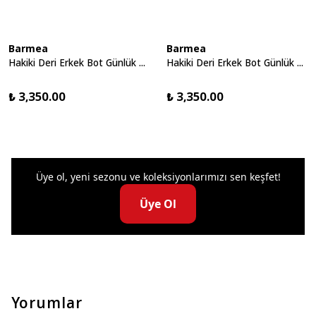
Barmea
Barmea
Hakiki Deri Erkek Bot Günlük Yürüyüş Ayakkabısı - 2150 Kahve KK064
Hakiki Deri Erkek Bot Günlük Yürüyüş Ayakkabısı - 2150 Siyah KK064
₺ 3,350.00
₺ 3,350.00
Üye ol, yeni sezonu ve koleksiyonlarımızı sen keşfet!
Üye Ol
Yorumlar