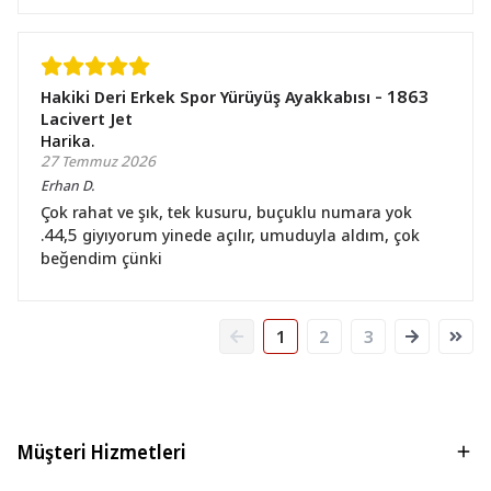
Hakiki Deri Erkek Spor Yürüyüş Ayakkabısı - 1863
Lacivert Jet
Harika.
27 Temmuz 2026
Erhan
D.
Çok rahat ve şık, tek kusuru, buçuklu numara yok
.44,5 giyıyorum yinede açılır, umuduyla aldım, çok
beğendim çünki
1
2
3
Müşteri Hizmetleri