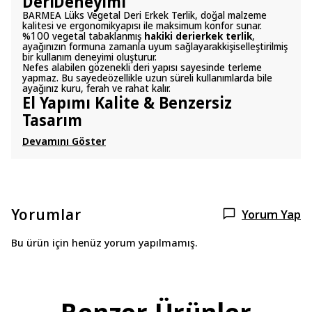
DeriDeneyimi
BARMEA Lüks Vegetal Deri Erkek Terlik, doğal malzeme
kalitesi ve ergonomikyapısı ile maksimum konfor sunar.
%100 vegetal tabaklanmış
hakiki derierkek terlik
,
ayağınızın formuna zamanla uyum sağlayarakkişiselleştirilmiş
bir kullanım deneyimi oluşturur.
Nefes alabilen gözenekli deri yapısı sayesinde terleme
yapmaz. Bu sayedeözellikle uzun süreli kullanımlarda bile
ayağınız kuru, ferah ve rahat kalır.
El Yapımı Kalite & Benzersiz
Tasarım
Devamını Göster
Yorumlar
Yorum Yap
Bu ürün için henüz yorum yapılmamış.
Benzer Ürünler