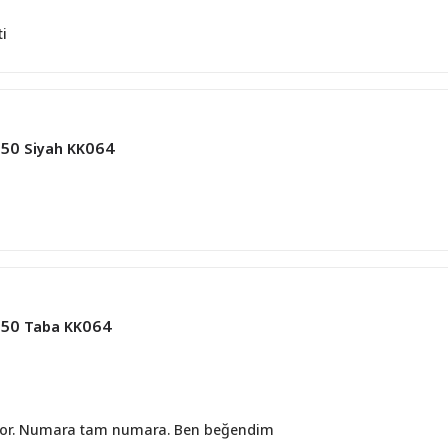
ti
1850 Siyah KK064
1650 Taba KK064
iyor. Numara tam numara. Ben beğendim