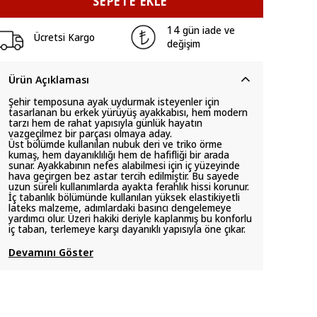
SEPETE EKLE
14 gün iade ve
Ücretsi Kargo
değişim
Ürün Açıklaması
Şehir temposuna ayak uydurmak isteyenler için
tasarlanan bu erkek yürüyüş ayakkabısı, hem modern
tarzı hem de rahat yapısıyla günlük hayatın
vazgeçilmez bir parçası olmaya aday.
Üst bölümde kullanılan nubuk deri ve triko örme
kumaş, hem dayanıklılığı hem de hafifliği bir arada
sunar. Ayakkabının nefes alabilmesi için iç yüzeyinde
hava geçirgen bez astar tercih edilmiştir. Bu sayede
uzun süreli kullanımlarda ayakta ferahlık hissi korunur.
İç tabanlık bölümünde kullanılan yüksek elastikiyetli
lateks malzeme, adımlardaki basıncı dengelemeye
yardımcı olur. Üzeri hakiki deriyle kaplanmış bu konforlu
iç taban, terlemeye karşı dayanıklı yapısıyla öne çıkar.
Devamını Göster