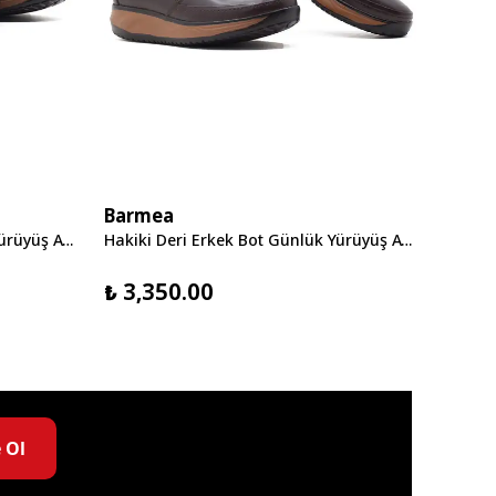
Barmea
Barm
Hakiki Deri Erkek Bot Günlük Yürüyüş Ayakkabısı - 2150 Taba KK064
Hakiki Deri Erkek Bot Günlük Yürüyüş Ayakkabısı - 2151 Kahve KK064
₺ 3,350.00
₺ 3,
 Ol