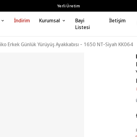
Yerli Üretim
İndirim
Kurumsal
Bayi
İletişim
Listesi
riko Erkek Günlük Yürüyüş Ayakkabısı - 1650 NT-Siyah KK064