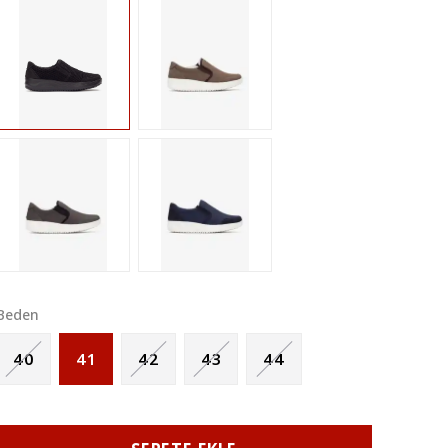
Beden
40
41
42
43
44