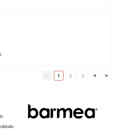
i
1
2
3
bı
yakkabı