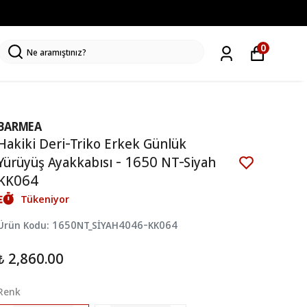
0
BARMEA
Hakiki Deri-Triko Erkek Günlük
Yürüyüş Ayakkabısı - 1650 NT-Siyah
KK064
Tükeniyor
Ürün Kodu
:
1650NT_SİYAH4046-KK064
₺ 2,860.00
Renk