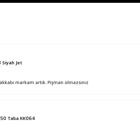
 Siyah Jet
akkabı markam artık. Pişman olmazsınız
1850 Taba KK064