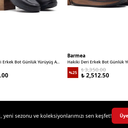
Barmea
Hakiki Deri Erkek Bot Günlük Yürüyüş Ayakkabısı - 2150 Siyah KK064
₺ 3,350.00
%
25
.00
₺ 2,512.50
, yeni sezonu ve koleksiyonlarımızı sen keşfet!
Üye