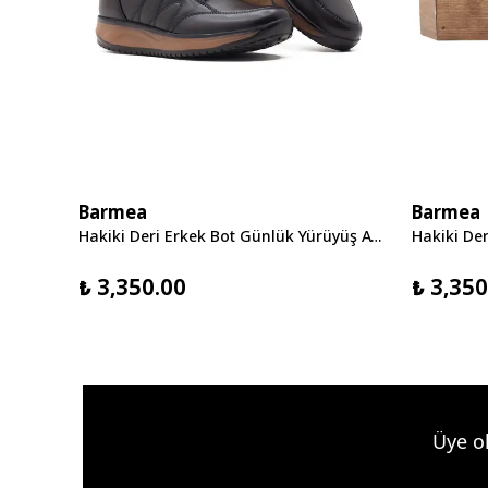
Barmea
Barmea
Hakiki Deri Erkek Günlük Yürüyüş Ayakkabısı - 2170 Kahve KK064
Hakiki Deri Erkek Bot Günlük Yürüyüş Ayakkabısı - 2150 Kahve KK064
₺ 3,350.00
₺ 3,350
Üye ol