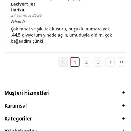
Lacivert Jet
Harika.
27 Temmuz 2026
Erhan
D.
Çok rahat ve şık, tek kusuru, buçuklu numara yok
.44,5 giyıyorum yinede açılır, umuduyla aldım, çok
beğendim çünki
1
2
3
Müşteri Hizmetleri
Kurumsal
Kategoriler