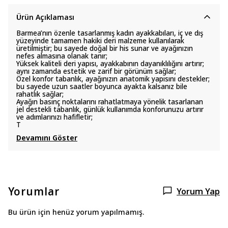
Ürün Açıklaması
Barmea’nın özenle tasarlanmış kadın ayakkabıları, iç ve dış
yüzeyinde tamamen hakiki deri malzeme kullanılarak
üretilmiştir; bu sayede doğal bir his sunar ve ayağınızın
nefes almasına olanak tanır;
Yüksek kaliteli deri yapısı, ayakkabının dayanıklılığını artırır;
aynı zamanda estetik ve zarif bir görünüm sağlar;
Özel konfor tabanlık, ayağınızın anatomik yapısını destekler;
bu sayede uzun saatler boyunca ayakta kalsanız bile
rahatlık sağlar;
Ayağın basınç noktalarını rahatlatmaya yönelik tasarlanan
jel destekli tabanlık, günlük kullanımda konforunuzu artırır
ve adımlarınızı hafifletir;
T
Devamını Göster
Yorumlar
Yorum Yap
Bu ürün için henüz yorum yapılmamış.